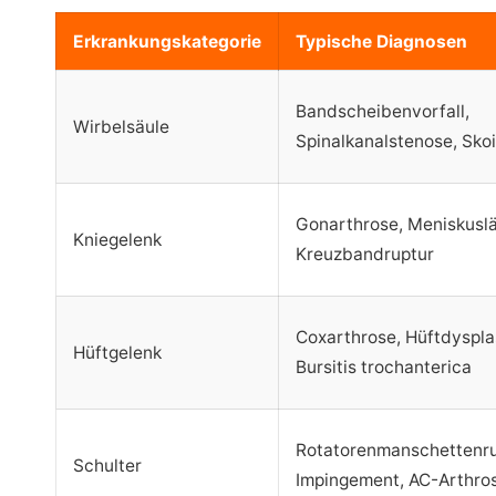
Erkrankungskategorie
Typische Diagnosen
Bandscheibenvorfall,
Wirbelsäule
Spinalkanalstenose, Sko
Gonarthrose, Meniskuslä
Kniegelenk
Kreuzbandruptur
Coxarthrose, Hüftdyspla
Hüftgelenk
Bursitis trochanterica
Rotatorenmanschettenru
Schulter
Impingement, AC-Arthro