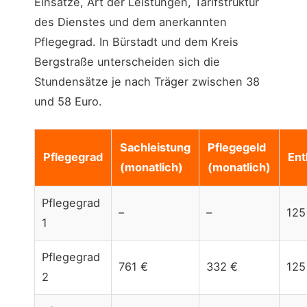
Einsätze, Art der Leistungen, Tarifstruktur
des Dienstes und dem anerkannten
Pflegegrad. In Bürstadt und dem Kreis
Bergstraße unterscheiden sich die
Stundensätze je nach Träger zwischen 38
und 58 Euro.
Sachleistung
Pflegegeld
Pflegegrad
Ent
(monatlich)
(monatlich)
Pflegegrad
–
–
125
1
Pflegegrad
761 €
332 €
125
2