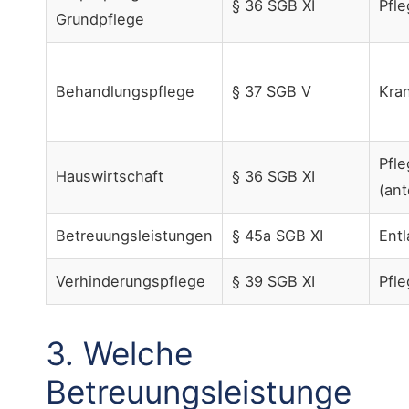
§ 36 SGB XI
Pfl
Grundpflege
Behandlungspflege
§ 37 SGB V
Kra
Pfl
Hauswirtschaft
§ 36 SGB XI
(ant
Betreuungsleistungen
§ 45a SGB XI
Ent
Verhinderungspflege
§ 39 SGB XI
Pfl
3. Welche
Betreuungsleistunge