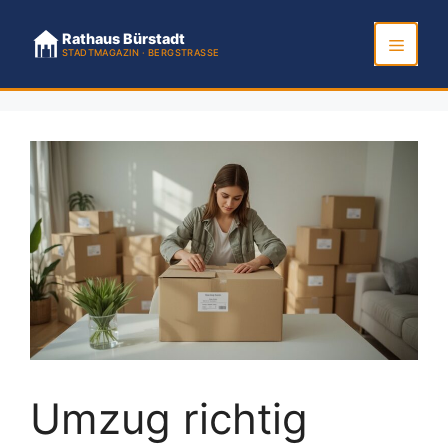
Zum
Inhalt
Rathaus Bürstadt
STADTMAGAZIN · BERGSTRASSE
springen
Menü
Umzug richtig