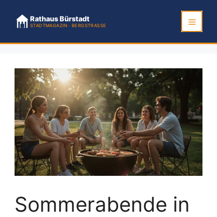
Zum
Inhalt
Rathaus Bürstadt
STADTMAGAZIN · BERGSTRASSE
springen
Menü
Sommerabende in